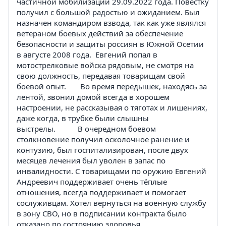
частичной мобилизации 29.09.2022 года. Повестку
получил с большой радостью и ожиданием. Был
назначен командиром взвода, так как уже являлся
ветераном боевых действий за обеспечение
безопасности и защиты россиян в Южной Осетии
в августе 2008 года. Евгений попал в
мотострелковые войска рядовым, не смотря на
свою должность, передавая товарищам свой
боевой опыт. Во время передышек, находясь за
лентой, звонил домой всегда в хорошем
настроении, не рассказывая о тяготах и лишениях,
даже когда, в трубке были слышны
выстрелы. В очередном боевом
столкновение получил осколочное ранение и
контузию, был госпитализирован, после двух
месяцев лечения был уволен в запас по
инвалидности. С товарищами по оружию Евгений
Андреевич поддерживает очень тёплые
отношения, всегда поддерживает и помогает
сослуживцам. Хотел вернуться на военную службу
в зону СВО, но в подписании контракта было
отказано по состоянию здоровья.