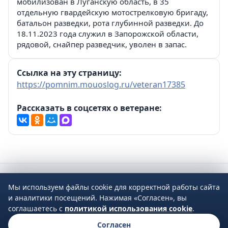
мобилизован в Луганскую область, в 35
отдельную гвардейскую мотострелковую бригаду,
батальон разведки, рота глубинной разведки. До
18.11.2023 года служил в Запорожской области,
рядовой, снайпер разведчик, уволен в запас.
Ссылка на эту страницу:
https://pomnim.mouoslog.ru/veteran17385
Рассказать в соцсетях о ветеране:
Мы используем файлы cookie для корректной работы сайта
2026 © Управление образования Администрации МО Сухой Лог
и аналитики посещений. Нажимая «Согласен», вы
624800, Свердловская область, г. Сухой Лог, ул. Кирова, дом 7
соглашаетесь с
политикой использования cookie
.
Тел.
8 (34373) 4-33-85
·
Email
info@mouoslog.ru
·
Политика
Согласен