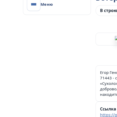
Меню
Проект Администра
В стро
Управления образования А
Егор Ген
71443 - 
«Сухолож
добровол
находитс
Ссылка 
https:/