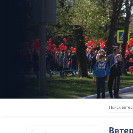
КНИГА 
Вете