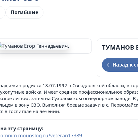
ции муниципального округа Сухой Лог и
ю
Погибшие
дминистрации муниципального округа Сухой Лог
ТУМАНОВ 
← Назад к с
надьевич родился 18.07.1992 в Свердловской области, в го
сухопутные войска. Имеет среднее профессиональное образо
ское литье», затем на Сухоложском огнеупорном заводе. В
ьцем в зону СВО. Выполнял боевые задачи в с. Первомайск
я в госпитале на лечении.
на эту страницу:
/pomnim.mouoslog.ru/veteran17389