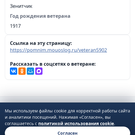
Зенитчик
Год рождения ветерана
1917
Ссылка на эту страницу:
https://pomnim.mouoslog.ru/veteran5902
Рассказать в соцсетях о ветеране:
Мы используем файлы cookie для корректной работы сайта
2026 © Управление образования Администрации МО Сухой Лог
и аналитики посещений. Нажимая «Согласен», вы
624800, Свердловская область, г. Сухой Лог, ул. Кирова, дом 7
соглашаетесь с
политикой использования cookie
.
Тел.
8 (34373) 4-33-85
·
Email
info@mouoslog.ru
·
Политика
Согласен