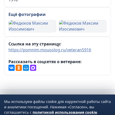
Ещё фотографии
Ссылка на эту страницу:
https://pomnim.mouoslog.ru/veteran5916
Рассказать в соцсетях о ветеране:
Мы используем файлы cookie для корректной работы сайта
2026 © Управление образования Администрации МО Сухой Лог
и аналитики посещений. Нажимая «Согласен», вы
624800, Свердловская область, г. Сухой Лог, ул. Кирова, дом 7
соглашаетесь с
политикой использования cookie
.