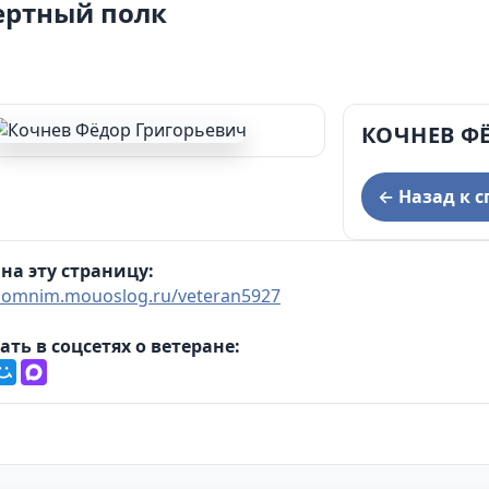
ертный полк
ции муниципального округа Сухой Лог и
дминистрации муниципального округа Сухой Лог
КОЧНЕВ Ф
← Назад к с
на эту страницу:
/pomnim.mouoslog.ru/veteran5927
ать в соцсетях о ветеране: