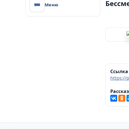
Бессм
Меню
Проект Администра
Управления образования А
Ссылка 
https:/
Рассказ