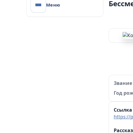
Бессм
Меню
Проект Администра
Управления образования А
Звание
Год ро
Ссылка 
https:/
Рассказ