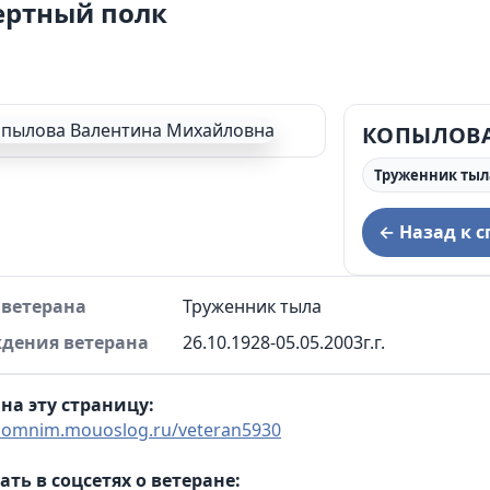
ертный полк
ции муниципального округа Сухой Лог и
дминистрации муниципального округа Сухой Лог
КОПЫЛОВА
Труженник тыл
← Назад к с
 ветерана
Труженник тыла
ждения ветерана
26.10.1928-05.05.2003г.г.
на эту страницу:
/pomnim.mouoslog.ru/veteran5930
ать в соцсетях о ветеране: