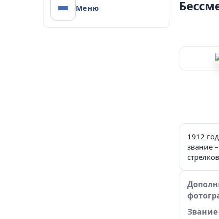
Бессм
Меню
Проект Администра
Управления образования А
1912 год
звание –
стрелков
Дополн
фотогр
Звание