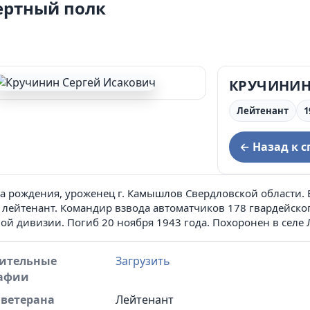
ертный полк
ции муниципального округа Сухой Лог и
дминистрации муниципального округа Сухой Лог
КРУЧИНИН
Лейтенант
1
← Назад к с
а рождения, уроженец г. Камышлов Свердловской области. 
 лейтенант. Командир взвода автоматчиков 178 гвардейско
ой дивизии. Погиб 20 ноября 1943 года. Похоронен в селе 
ительные
Загрузить
афии
 ветерана
Лейтенант