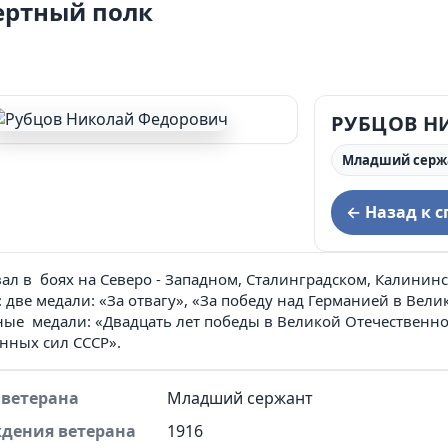
ертный полк
ции муниципального округа Сухой Лог и
дминистрации муниципального округа Сухой Лог
РУБЦОВ Н
Младший серж
← Назад к с
ал в боях на Северо - Западном, Сталинградском, Калинин
 две медали: «За отвагу», «За победу над Германией в Вел
ые медали: «Двадцать лет победы в Великой Отечественной
нных сил СССР».
 ветерана
Младший сержант
ждения ветерана
1916